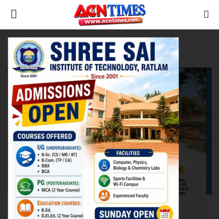
Tag:
School Education
Home
शिक्षा
Contact
नीर_का_तीर
मध्यप्रदेश
देश
विदेश
उत्तर प्रदेश