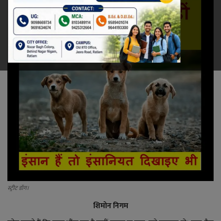
रेलवे
खेल
ज्योतिष
कला-साहित्य
निर्वाचन
धर्म-संस्कृति
करियर
स्ट्रीट डॉग।
वीडियो
शिमोन निगम