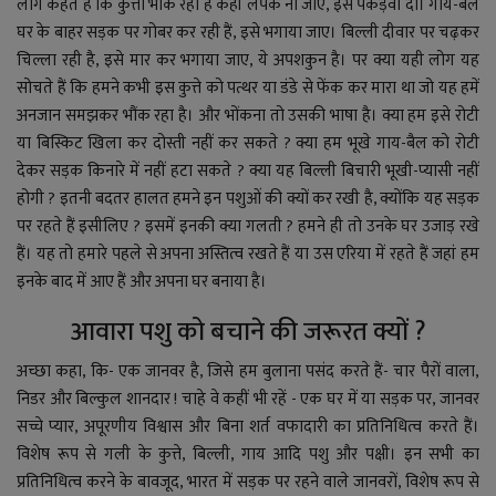
YouTube
लोग कहते हैं कि कुत्ता भौंक रहा है कहीं लपक ना जाए, इसे पकड़वा दो। गाय
-
बैल
घर के बाहर
सड़क
पर गोबर कर रही
हैं,
इसे भगाया जाए। बिल्ली दीवार पर चढ़कर
Language
चिल्ला रही है
,
इसे मार कर भगाया जाए, ये अपशकुन है। पर क्या यही लोग यह
सोचते हैं कि हमने कभी इस कुत्ते को पत्थर या डंडे से
फें
क कर मारा था
जो
यह हमें
English
Hiindi
अनजान समझकर भौंक रहा है। और भोंकना तो उसकी भाषा है। क्या हम इसे रोटी
या बिस्किट खिला कर दोस्ती नहीं कर सकते ? क्या हम भूखे गाय-बैल को रोटी
देकर
सड़क किनारे
में नहीं हटा सकते ? क्या यह बिल्ली बिचारी भूखी-प्यासी नहीं
होगी ? इतनी बदतर हालत हमने इन पशुओं की क्यों कर रखी है, क्योंकि यह सड़क
पर रहते हैं इसीलिए ? इसमें इनकी क्या गलती ? हमने ही तो उनके घर उजाड़ रखे
हैं। यह तो हमारे पहले से अपना अस्तित्व रखते हैं या उस एरिया में रहते हैं जहां हम
इनके बाद में आए हैं और अपना घर बनाया है।
आवारा पशु को बचाने की जरूरत क्यों ?
अच्छा कहा
,
कि
-
एक जानवर है
,
जिसे हम बुलाना पसंद करते हैं- चार पैरों वाला,
निडर और बिल्कुल शानदार ! चाहे वे कहीं भी रहें - एक घर में या सड़क पर
,
जानवर
सच्चे प्यार, अपूरणीय विश्वास और बिना शर्त वफादारी का प्रतिनिधित्व करते हैं
।
विशेष रूप से गली के कुत्ते, बिल्ली, गाय आदि पशु
और
पक्षी। इन सभी का
प्रतिनिधित्व करने के बावजूद, भारत में सड़क पर रहने वाले जानवरों, विशेष रूप से