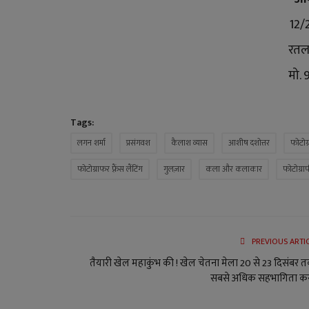
12/
रतल
मो.
Tags:
लगन शर्मा
प्रसंगवश
कैलाश व्यास
आशीष दशोत्तर
फोटोग्
फोटोग्राफर फ़्रैंस लैंटिंग
गुलज़ार
कला और कलाकार
फोटोग्रा
PREVIOUS ARTI
तैयारी खेल महाकुंभ की ! खेल चेतना मेला 20 से 23 दिसंबर 
सबसे अधिक सहभागिता कर.