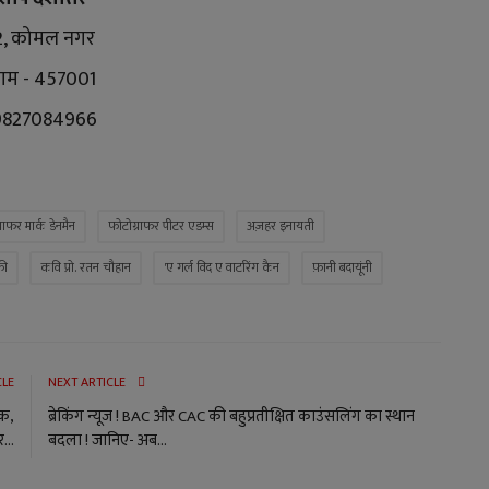
2, कोमल नगर
ाम - 457001
 9827084966
राफर मार्क डेनमैन
फोटोग्राफर पीटर एडम्स
अज़हर इनायती
फी
कवि प्रो. रतन चौहान
'ए गर्ल विद ए वाटरिंग कैन
फ़ानी बदायूंनी
CLE
NEXT ARTICLE
तक,
ब्रेकिंग न्यूज ! BAC और CAC की बहुप्रतीक्षित काउंसलिंग का स्थान
..
बदला ! जानिए- अब...