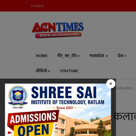
Contact
HOME
नीर_का_तीर
मध्यप्रदेश
देश
वीडियो
YOUTUBE
×
Home
गेस्ट रिपोर्टर
प्रसंगवश : कला और कलाकार के बीच के रिश्ते- आशीष दशोत्तर
गेस्ट रिपोर्टर
प्रसंगवश : कला और कलाक
दशोत्तर