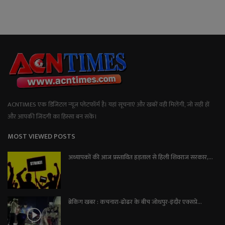
ACNTIMES एक डिजिटल न्यूज प्लेटफॉर्म है। यहां सूचनाएं और खबरें वही मिलेंगी, जो सही हों
और आपकी जिंदगी का हिस्सा बन सकें।
MOST VIEWED POSTS
अध्यापकों की आज प्रस्तावित हड़ताल से हिली शिवराज सरकार,...
ब्रेकिंग खबर : कचनारा-ढोढर के बीच जोधपुर-इंदौर एक्सप्रे...