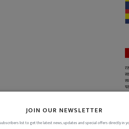
रत
सा
सद
पर
JOIN OUR NEWSLETTER
subscribers list to get the latest news, updates and special offers directly in y