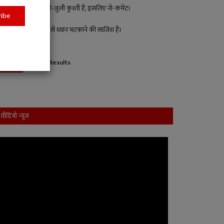
पक्ष-विपक्ष की मिली-जुली कुश्ती है, इसलिए नो-कमेंट।
ribe
यह जनहित के मुद्दों से ध्यान भटकाने की साजिश है।
View Results
Vote
वीडियो न्यूज