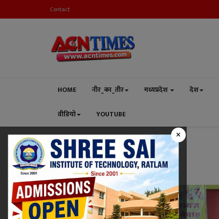
Contact
HOME
नीर_का_तीर
मध्यप्रदेश
देश
वीडियो
YOUTUBE
×
Home
Tulsi Vivah
Tag:
Tulsi Vivah
धर्म-संस्कृति