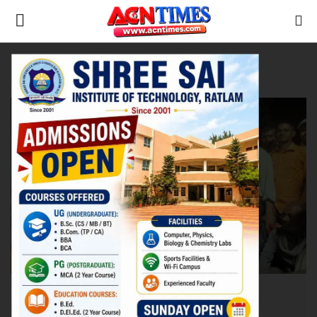
Tag:
Trains Reschedule
Home
रेलवे
Contact
नीर_का_तीर
मध्यप्रदेश
देश
विदेश
उत्तर प्रदेश