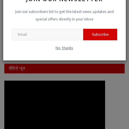
पक्ष-विपक्ष की मिली-जुली कुश्ती है, इसलिए नो-कमेंट।
Join our subscribers list to get the latest news, updates and
यह जनहित के मुद्दों से ध्यान भटकाने की साजिश है।
special offers directly in your inbox
Subscribe
View Results
Vote
No, thanks
वीडियो न्यूज