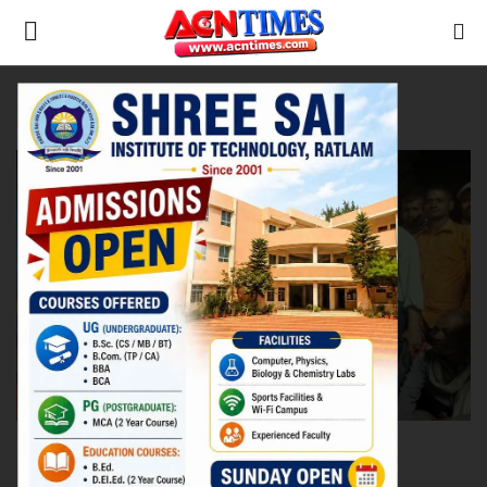
Tag:
Track Sunken
Home
रेलवे
Contact
नीर_का_तीर
मध्यप्रदेश
देश
विदेश
उत्तर प्रदेश