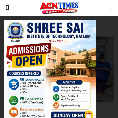
Tag:
TI Gayatri Soni
Home
शिक्षा
Contact
नीर_का_तीर
मध्यप्रदेश
देश
विदेश
उत्तर प्रदेश