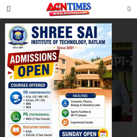
Tag:
Ratlam Sports
Home
खेल
Contact
नीर_का_तीर
मध्यप्रदेश
देश
विदेश
उत्तर प्रदेश