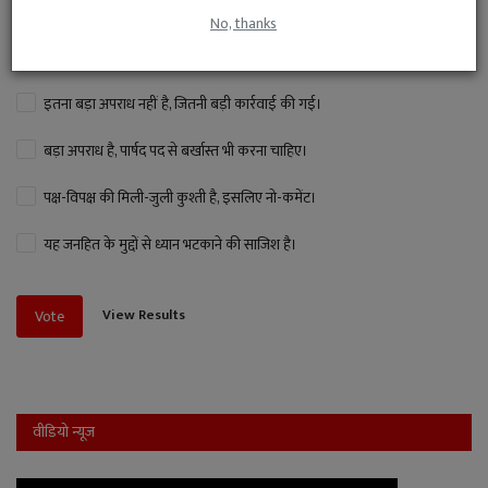
उनके विरुद्ध FIR भी दर्ज हुई है। इस पर आपकी क्या राय है ?
No, thanks
पार्षद ने गलत किया है, इसलिए यह कार्रवाई उचित है।
इतना बड़ा अपराध नहीं है, जितनी बड़ी कार्रवाई की गई।
बड़ा अपराध है, पार्षद पद से बर्खास्त भी करना चाहिए।
पक्ष-विपक्ष की मिली-जुली कुश्ती है, इसलिए नो-कमेंट।
यह जनहित के मुद्दों से ध्यान भटकाने की साजिश है।
View Results
Vote
वीडियो न्यूज