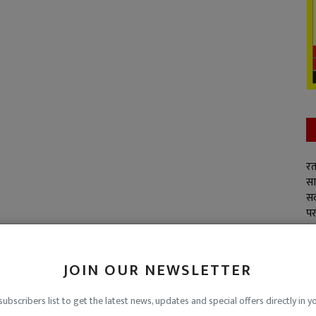
रत
सा
सद
पर
JOIN OUR NEWSLETTER
subscribers list to get the latest news, updates and special offers directly in y