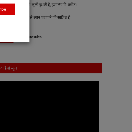
पक्ष-विपक्ष की मिली-जुली कुश्ती है, इसलिए नो-कमेंट।
ribe
यह जनहित के मुद्दों से ध्यान भटकाने की साजिश है।
View Results
Vote
वीडियो न्यूज