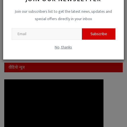
पक्ष-विपक्ष की मिली-जुली कुश्ती है, इसलिए नो-कमेंट।
Join our subscribers list to get the latest news, updates and
यह जनहित के मुद्दों से ध्यान भटकाने की साजिश है।
special offers directly in your inbox
Subscribe
View Results
Vote
No, thanks
वीडियो न्यूज