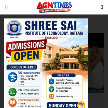
Tag:
Musical Night
Home
कला-साहित्य
Contact
नीर_का_तीर
मध्यप्रदेश
देश
विदेश
उत्तर प्रदेश