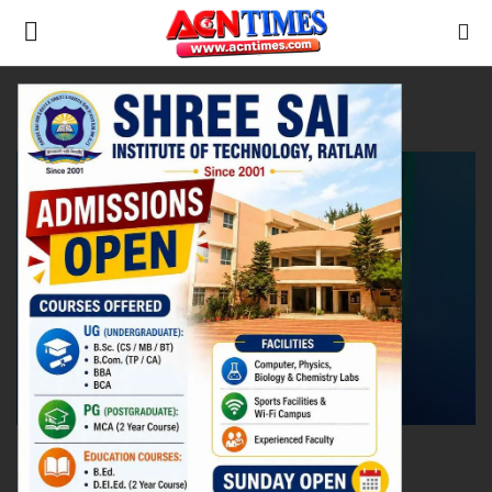
Tag:
MRI in Ratlam
Home
रतलाम
Contact
नीर_का_तीर
मध्यप्रदेश
देश
विदेश
उत्तर प्रदेश