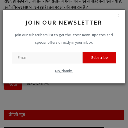
राष्ट्रदोही कहने वाले कांग्रेस पार्षद सलीम बागवान को सदन से बाहर कर दिया गया है,
उनके विरुद्ध FIR भी दर्ज हुई है। इस पर आपकी क्या राय है ?
पार्षद ने गलत किया है, इसलिए यह कार्रवाई उचित है।
JOIN OUR NEWSLETTER
इतना बड़ा अपराध नहीं है, जितनी बड़ी कार्रवाई की गई।
Join our subscribers list to get the latest news, updates and
बड़ा अपराध है, पार्षद पद से बर्खास्त भी करना चाहिए।
special offers directly in your inbox
पक्ष-विपक्ष की मिली-जुली कुश्ती है, इसलिए नो-कमेंट।
Subscribe
यह जनहित के मुद्दों से ध्यान भटकाने की साजिश है।
No, thanks
View Results
Vote
वीडियो न्यूज