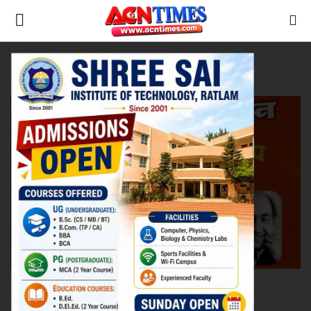
Tag:
Maharashtra Samaj
Home
कला-साहित्य
Contact
नीर_का_तीर
मध्यप्रदेश
देश
विदेश
उत्तर प्रदेश