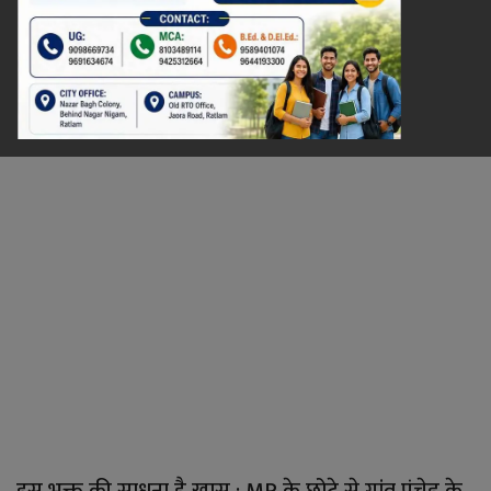
रेलवे
खेल
ज्योतिष
कला-साहित्य
निर्वाचन
धर्म-संस्कृति
करियर
वीडियो
इस भक्त की साधना है खास : MP के छोटे से गांव पंचेड़ के