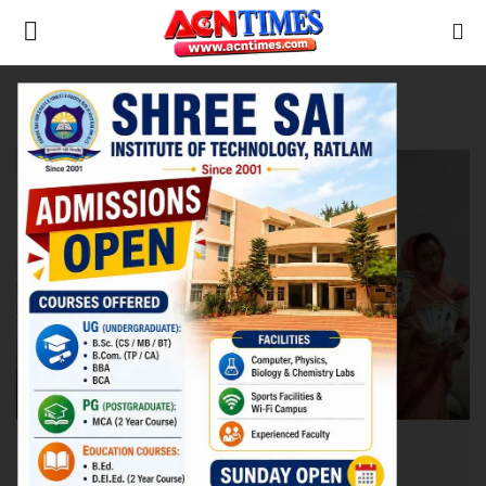
Tag:
Election Public Relations
Home
रतलाम
Contact
नीर_का_तीर
मध्यप्रदेश
देश
विदेश
उत्तर प्रदेश