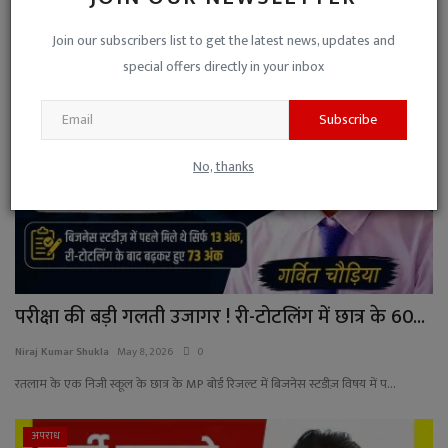
Join our subscribers list to get the latest news, updates and
शिक्षा
special offers directly in your inbox
Subscribe
No, thanks
परीक्षा की बड़ी गलती उजागर ! री-टोटलिंग में छात्र के 60...
Niraj Kumar Shukla
May 8, 2026
0
रतलाम के एक निजी स्कूल के छात्र के MP बोर्ड रिजल्ट में बिजनेस स्टडीज़ विषय में प...
अपराध