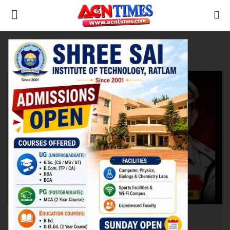
Tag:
breakingnews
Home
रतलाम
Contact
नीर_का_तीर
मध्यप्रदेश
देश
विदेश
उत्तर प्रदेश