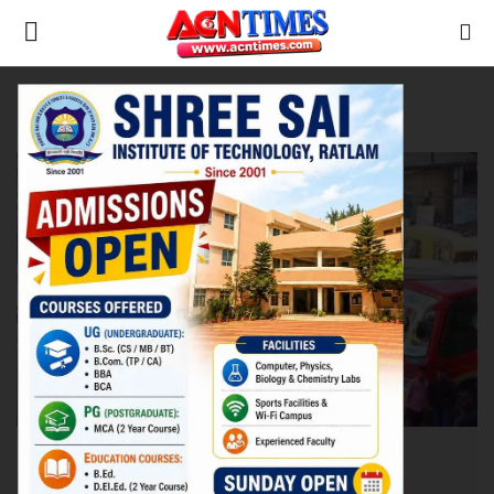
Tag:
Announcement
Home
परिवहन
Contact
नीर_का_तीर
मध्यप्रदेश
देश
विदेश
उत्तर प्रदेश