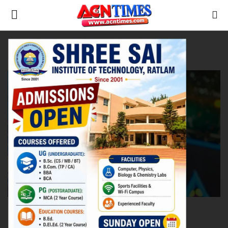
Tag:
A. R. Rahman
Home
गेस्ट रिपोर्टर
Contact
नीर_का_तीर
मध्यप्रदेश
देश
विदेश
उत्तर प्रदेश