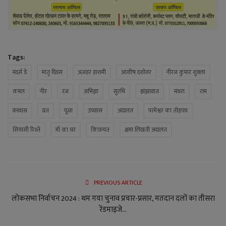
Tags:
मदर्स डे
मातृ दिवस
अज़हर हाशमी
आशीष दशोत्तर
नीरज कुमार शुक्ला
कमल
नीर
रज़
अभिज्ञा
सुरभि
झंझावात
मंथरा
राम
वनवास
व्रत
पूजा
उपवास
अदालत
परमेश्वर का तोहफ़ा
सियासी रिश्ते
माँ का घर
किफ़यत
क्षमा लिखती अदालत
PREVIOUS ARTICLE
लोकसभा निर्वाचन 2024 : थम गया चुनाव प्रचार-प्रसार, मतदान दलों का तीसरा
रेंडमाइजे...