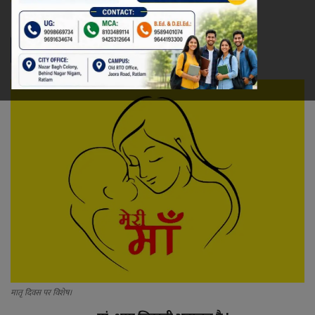
Updated: May 13, 2024 - 10:28
रेलवे
खेल
ज्योतिष
कला-साहित्य
निर्वाचन
धर्म-संस्कृति
करियर
वीडियो
मातृ दिवस पर विशेष।