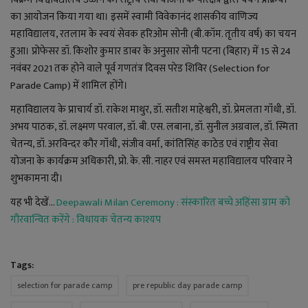
YouTube
का आयोजन किया गया था। इसमें स्वामी विवेकानंद शासकीय वाणिज्य
महाविद्यालय, रतलाम के स्वयं सेवक हरिओम सोनी (बी.कॉम. तृतीय वर्ष) का चयन
Language
हुआ। प्रोफेसर डॉ. किशोर कुमार डाबर के अनुसार सोनी पटना (बिहार) में 15 से 24
English
Hiindi
नवंबर 2021 तक होने वाले पूर्व गणतंत्र दिवस परेड शिविर (Selection for
Parade Camp) में शामिल होंगे।
महाविद्यालय के प्राचार्य डॉ. राकेश माथुर, डॉ. सतीश माहेश्वरी, डॉ. प्रेमलता गॉंधी, डॉ.
अभय पाठक, डॉ. लक्ष्मण परवाल, डॉ. बी. एस. लबाना, डॉ. सुनील अग्रवाल, डॉ. स्मिता
चेतन्य, डॉ. अरविन्दर कौर गॉंधी, संजीव वर्मा, कांतिसिंह काठेड एवं राष्ट्रीय सेवा
योजना के कार्यक्रम अधिकारी, प्रो. के. सी. नाहर एवं समस्त महाविद्यालय परिवार ने
शुभकामना दी।
यह भी देखें...
Deepawali Milan Ceremony : संस्कारित बच्चे अहिंसा ग्राम को
गौरवान्वित करेंगे : विधायक चेतन्य काश्यप
Tags:
selection for parade camp
pre republic day parade camp