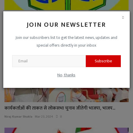
रतलाम : जिले में 8 दिन में 8 नगरीय निकाय के लिए 817 नाम...
JOIN OUR NEWSLETTER
Niraj Kumar Shukla
Jun 18, 2022
0
Join our subscribers list to get the latest news, updates and
special offers directly in your inbox
Subscribe
No, thanks
कार्यकर्ताओं की ताकत से लोकसभा चुनाव जीतेगी भाजपा, भाजप...
Niraj Kumar Shukla
Mar 23, 2024
0