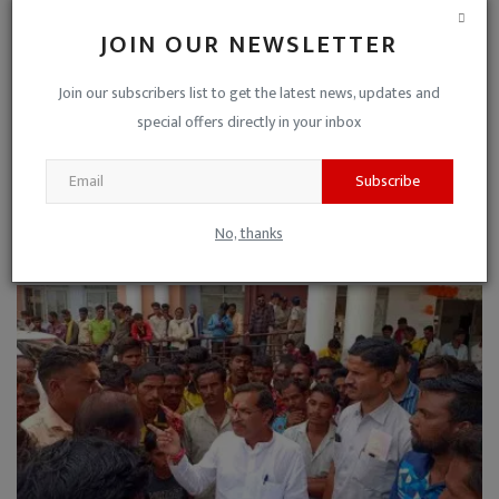
JOIN OUR NEWSLETTER
Join our subscribers list to get the latest news, updates and
special offers directly in your inbox
Subscribe
Respect for Service : सेवा कार्य व रतलाम के विकास के लि...
No, thanks
Niraj Kumar Shukla
Oct 24, 2021
0