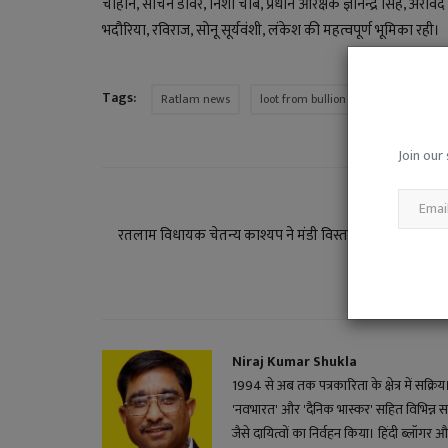
चौहान, सचिन डावर, निशा चौबे, प्रधान आरक्षक ज्ञानेन्द्र सिंह, अरव
भदौरिया, रविराज, सोनू सूर्यवंशी, लंकेश की महत्वपूर्ण भूमिका रही।
Tags:
Ratlam news
loot from bullion trader
loot in
Join our 
PREVIOUS ARTI
रतलाम विधायक चेतन्य काश्यप ने मंडी विस्तारीकृत प्रांगण में क
415.43 लाख रुपए 
Niraj Kumar Shukla
1994 से अब तक पत्रकारिता के क्षेत्र में सक्रि
'नवभारत' और 'दैनिक भास्कर' सहित विभिन्न स
जैसे दायित्वों का निर्वहन किया। हिंदी ब्लॉगर और 