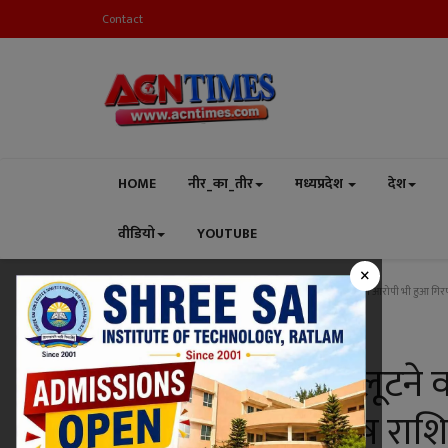
Contact
HOME
नीर_का_तीर
मध्यप्रदेश
देश
वीडियो
YOUTUBE
×
Home
मध्यप्रदेश
रतलाम
सराफा व्यापारी को लूटने वाला 12वां आरोपी भी हुआ गिरफ्
रतलाम
सराफा व्यापारी को लूटने 
गिरफ्तार, लूट की शेष राश