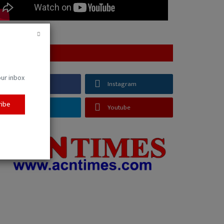
FOLLOW US
our inbox
Facebook
Instagram
ribe
Telegram
Youtube