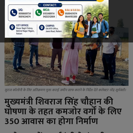
रेलवे
खेल
ज्योतिष
कला-साहित्य
निर्वाचन
धर्म-संस्कृति
सुराज कॉलोनी के लिए अतिक्रमण मुक्त कराई जमीन साफ कराने के निर्देश देते कलेक्टर नरेंद्र सूर्यवंशी।
मुख्यमंत्री शिवराज सिंह चौहान की
करियर
घोषणा के तहत कमजोर वर्गों के लिए
350 आवास का होगा निर्माण
वीडियो