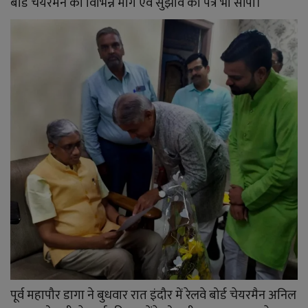
बोर्ड चेयरमैन को विभिन्न मांग एवं सुझाव का पत्र भी सौंपा।
YouTube
Language
English
Hiindi
पूर्व महापौर डागा ने बुधवार रात इंदौर में रेलवे बोर्ड चेयरमैन अनिल