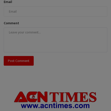
Email
Comment
Post Comment