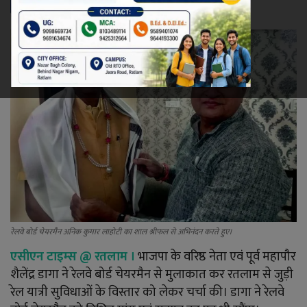
रेलवे
खेल
ज्योतिष
कला-साहित्य
निर्वाचन
धर्म-संस्कृति
रेलवे बोर्ड चेयरमैन अनिक कुमार लाहोटी का शाल श्रीफल से अभिनंदन करते हुए।
करियर
एसीएन टाइम्स @ रतलाम ।
भाजपा के वरिष्ठ नेता एवं पूर्व महापौर
शैलेंद्र डागा ने रेलवे बोर्ड चेयरमैन से मुलाकात कर रतलाम से जुड़ी
वीडियो
रेल यात्री सुविधाओं के विस्तार को लेकर चर्चा की। डागा ने रेलवे