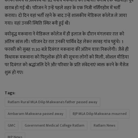
काफी समय से अस्वस्थ थे। 82 वर्षीय मकवाना की तबीयत करीब एक पखवाड़ा पूर्व
YouTube
खराब हो गई थी। परिजन ने उन्हें पहले शहर के एक निजी नर्सिंगहोम में भर्ती
कराया। दो दिन यहां भर्ती रहने के बाद उन्हें शासकीय मेडिकल कॉलेज ले जाया
Language
गया। यहां उनकी स्थिति स्थिर बनी हुई थी।
English
Hiindi
वयोवृद्ध मकवाना ने मेडिकल कॉलेज में ही इलाज के दौरान मंगलवार रात को
अंतिम सांस ली। परिजन देर रात उनकी पार्थिव देह लेकर सरवड़ गांव पहुंचे। 1
फरवरी को सुबह 11.30 बजे दिवंगत मकवाना की अंतिम यात्रा निकलेगी। जैसे ही
विधायक मकवाना को पितृशोक होने की सूचना लोगों को मिली, सोशल मीडिया
पर दिवंगत को श्रद्धांजलि देने और परिवार के प्रति संवेदनाएं व्यक्त करने के मैसेज
शुरू हो गए।
Tags:
Ratlam Rural MLA Dilip Makwana's father passed away
Ambaram Makwana passed away
BJP MLA Dilip Makwana mourned
GMC
Government Medical College Ratlam
Ratlam News
MP News