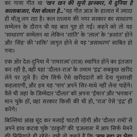
YouTube
का गाया गीत था
‘खन खन की सुनो झनकार, ये दुनिया है
कालाबाजार, पैसा बोलता है...’
यह गीत आज के हालात में ज्यादा
Language
ही मौज़ू लग रहा है। कल रतलाम की नगर सरकार का साधारण
सम्मेलन के दौरान भी यह बात पुष्ट हो गई। कहने को तो यह
English
Hiindi
‘साधारण’ सम्मेलन था लेकिन ‘शांति’ के ‘लाल’ के ‘अशांत’ होने
और 'सिंह' की ‘शक्ति’ जागृत होने से यह ‘असाधरण’ साबित हो
गया।
एक ओर देश-दुनिया में ‘रामराज्य’ (राज) स्थापित होने का इंतजार
कर रही है, वहीं यहां ‘दौलत-राज’ के तमाम ‘इंद्र’ सबकुछ खरीद
लेने पर तुले हैं। दोष सिर्फ ऐसे खरीददारों को देना गुस्ताखी
कहलाएगी, और हम यह ‘पाप’ अपने सिर-माथे नहीं लेना चाहेंगे।
वैसे भी जहां के जिम्मेदार ‘दौलत’ को अपना ‘ईमान’ और ‘भगवान’
मान चुके हों, वहां सरकार किसी की भी हो, ‘राज’ ऐसे ‘इंद्र’ ही
करेंगे।
बिल्लियां आंख मूंद कर मलाई चाटती रहेंगी और ‘दौलत रामों’ से
अपने हाथ कटवा चुके ‘ठाकुरों’ की 'इजलास' में आप सिर्फ मेमने
की मिमियाते ही रहेंगे। तभी तो कहते हैं कि
‘बाप बड़ा ना भैया