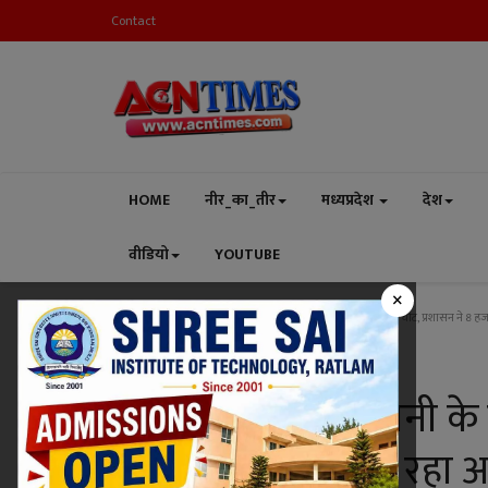
Contact
HOME
नीर_का_तीर
मध्यप्रदेश
देश
वीडियो
YOUTUBE
×
Home
मध्यप्रदेश
रतलाम
लिस्टेट गुंडे अज्जू शेरानी के रसूख पर चोट, प्रशासन ने 8
रतलाम
लिस्टेट गुंडे अज्जू शेरानी 
हजार वर्गफीट में बन रहा 