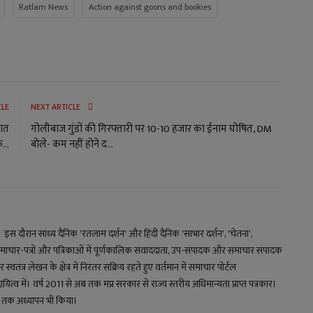
Ratlam News
Action against goons and bookies
CLE
NEXT ARTICLE
रात
गोलीबाज गुंडों की गिरफ्तारी पर 10-10 हजार का ईनाम घोषित, DM
...
बोले- कम नहीं होने द...
य। इस दौरान सांध्य दैनिक 'रतलाम दर्शन' और हिंदी दैनिक 'साभार दर्शन', 'चेतना',
माचार-पत्रों और पत्रिकाओं में पूर्णकालिक संवाददाता, उप-संपादक और समाचार संपादक
स्वतंत्र लेखन के क्षेत्र में निरंतर सक्रिय रहते हुए वर्तमान में समाचार पोर्टल
 में। वर्ष 2011 से अब तक मप्र सरकार से राज्य स्तरीय अधिमान्यता प्राप्त पत्रकार।
्षों तक अध्यापन भी किया।