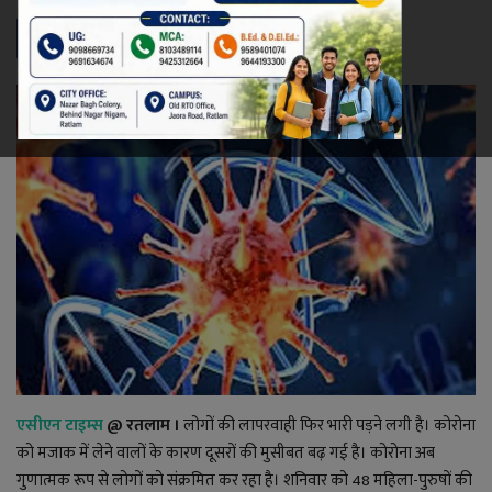
रेलवे
खेल
ज्योतिष
कला-साहित्य
निर्वाचन
धर्म-संस्कृति
करियर
एसीएन टाइम्स
@ रतलाम ।
लोगों की लापरवाही फिर भारी पड़ने लगी है। कोरोना
वीडियो
को मजाक में लेने वालों के कारण दूसरों की मुसीबत बढ़ गई है। कोरोना अब
गुणात्मक रूप से लोगों को संक्रमित कर रहा है। शनिवार को 48 महिला-पुरुषों की