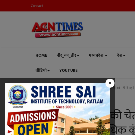
Contact
HOME
नीर_का_तीर
मध्यप्रदेश
देश
वीडियो
YOUTUBE
×
Home
मध्यप्रदेश
रतलाम
कलेक्टर और एसपी की चेतावनी : किसी को नहीं बिगाड़ने द
रतलाम
कलेक्टर और एसपी की चेताव
माने तो बनेगी अपराधिक क