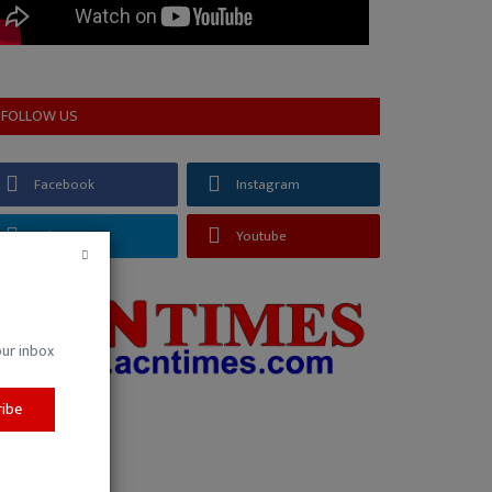
FOLLOW US
Facebook
Instagram
Telegram
Youtube
our inbox
ribe