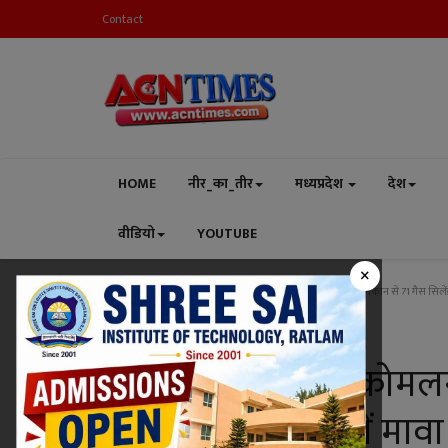
Contact
HOME
नीर_का_तीर
मध्यप्रदेश
देश
वीडियो
YOUTUBE
×
Home
मध्यप्रदेश
रतलाम
ये ऐसे नहीं सुधरेंगे ! कोमलनगर के मकान से 71 गैस सिलेंड
रतलाम
ये ऐसे नहीं सुधरेंगे ! को
सिलेंडर, भारी मात्रा में मा