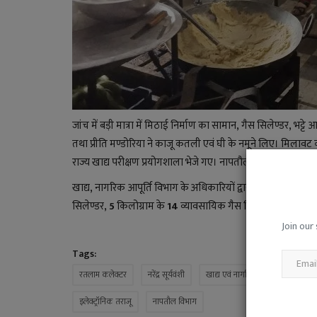
जांच में बड़ी मात्रा में मिठाई निर्माण का सामान
,
गैस सिलेण्डर
,
भट्टे
तथा प्रीति मण्डोरिया ने काजू कतली एवं घी के नमूने लिए। मिलावट
राज्य खाद्य परीक्षण प्रयोगशाला भेजे गए। नापतौल विभाग के नसीम खा
खाद्य
,
नागरिक आपूर्ति विभाग के अधिकारियों द्वारा अनमोल पिता वीर
सिलेण्डर
, 5
किलोग्राम के
14
व्यावसायिक गैस सिलेण्डर तथा
2
सिल
Join our 
Tags:
रतलाम कलेक्टर
नरेंद्र सूर्यवंशी
खाद्य एवं नागरिक आपूर्ति विभाग
इलेक्ट्रॉनिक तराजू
नापतौल विभाग